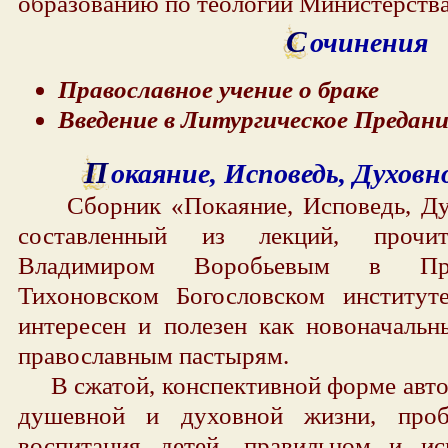
образованию по теологии Министерств
С
очинения
Православное учение о браке
Введение в Литургическое Предани
П
окаяние, Исповедь, Духовн
Сборник «Покаяние, Исповедь, Дух
составленный из лекций, прочит
Владимиром Воробьевым в Пра
Тихоновском Богословском институт
интересен и полезен как новоначальн
православным пастырям.
В сжатой, конспективной форме автор
душевной и духовной жизни, пробл
воспитания детей, правильном и и