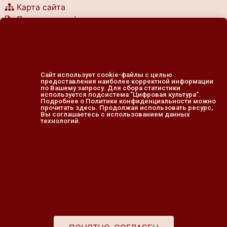
Карта сайта
Политика конфиденциальности
Согласие на обработку персональных данных
© ОБУК «Областная библиотека им. Н. Асеева»
г. Курск, ул. Ленина, 49
Сайт использует cookie-файлы с целью
предоставления наиболее корректной информации
тел.: (4712) 70-17-30
по Вашему запросу. Для сбора статистики
используется подсистема "Цифровая культура".
Подробнее о Политике конфиденциальности можно
e-mail: konbaseev@yandex.ru
прочитать здесь. Продолжая использовать ресурс,
Вы соглашаетесь с использованием данных
технологий.
График работы библиотеки:
понедельник — четверг
10.00 — 20.00
пятница — выходной
cуббота, воскресенье
11.00 — 19.00