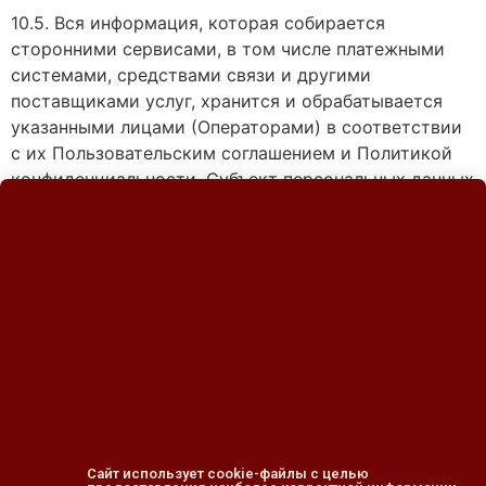
10.5. Вся информация, которая собирается
сторонними сервисами, в том числе платежными
системами, средствами связи и другими
поставщиками услуг, хранится и обрабатывается
указанными лицами (Операторами) в соответствии
с их Пользовательским соглашением и Политикой
конфиденциальности. Субъект персональных данных
и/или Пользователь обязан самостоятельно
своевременно ознакомиться с указанными
документами. Оператор не несет ответственность
за действия третьих лиц, в том числе указанных в
настоящем пункте поставщиков услуг.
10.6. Установленные субъектом персональных
данных запреты на передачу (кроме предоставления
доступа), а также на обработку или условия
обработки (кроме получения доступа) персональных
данных, разрешенных для распространения, не
Сайт использует cookie-файлы с целью
действуют в случаях обработки персональных