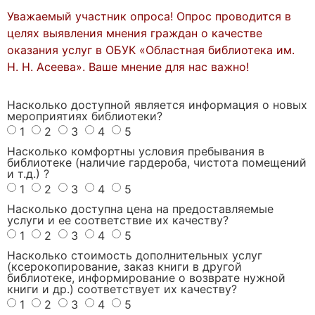
Уважаемый участник опроса! Опрос проводится в
целях выявления мнения граждан о качестве
оказания услуг в ОБУК «Областная библиотека им.
Н. Н. Асеева». Ваше мнение для нас важно!
Насколько доступной является информация о новых
мероприятиях библиотеки?
1
2
3
4
5
Насколько комфортны условия пребывания в
библиотеке (наличие гардероба, чистота помещений
и т.д.) ?
1
2
3
4
5
Насколько доступна цена на предоставляемые
услуги и ее соответствие их качеству?
1
2
3
4
5
Насколько стоимость дополнительных услуг
(ксерокопирование, заказ книги в другой
библиотеке, информирование о возврате нужной
книги и др.) соответствует их качеству?
1
2
3
4
5