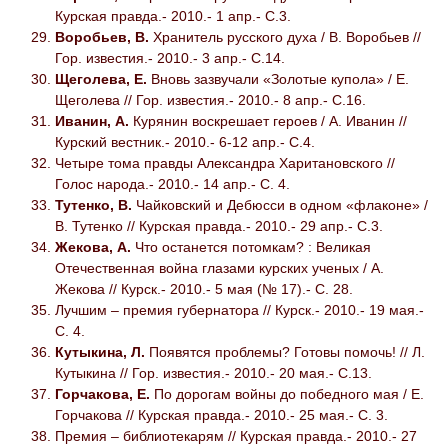
Курская правда.- 2010.- 1 апр.- С.3.
Воробьев, В.
Хранитель русского духа / В. Воробьев //
Гор. известия.- 2010.- 3 апр.- С.14.
Щеголева, Е.
Вновь зазвучали «Золотые купола» / Е.
Щеголева // Гор. известия.- 2010.- 8 апр.- С.16.
Иванин, А.
Курянин воскрешает героев / А. Иванин //
Курский вестник.- 2010.- 6-12 апр.- С.4.
Четыре тома правды Александра Харитановского //
Голос народа.- 2010.- 14 апр.- С. 4.
Тутенко, В.
Чайковский и Дебюсси в одном «флаконе» /
В. Тутенко // Курская правда.- 2010.- 29 апр.- С.3.
Жекова, А.
Что останется потомкам? : Великая
Отечественная война глазами курских ученых / А.
Жекова // Курск.- 2010.- 5 мая (№ 17).- С. 28.
Лучшим – премия губернатора // Курск.- 2010.- 19 мая.-
С. 4.
Кутыкина, Л.
Появятся проблемы? Готовы помочь! // Л.
Кутыкина // Гор. известия.- 2010.- 20 мая.- С.13.
Горчакова, Е.
По дорогам войны до победного мая / Е.
Горчакова // Курская правда.- 2010.- 25 мая.- С. 3.
Премия – библиотекарям // Курская правда.- 2010.- 27