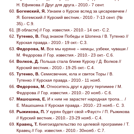
Н. Ефимова // Друг для друга.- 2010.- 7 сент.
Богемский, Я.
Узнаем о Курске вслед за цесаревичем /
Я. Богемский // Курский вестник.- 2010.- 7-13 сент. (№
35).- С.9.
[В области] // Гор. известия.- 2010.- 14 окт.- С.2.
Тутенко, В.
Под знаком Победы и Шопена / В. Тутенко //
Курская правда.- 2010.- 19 окт.- С.3.
Федорова, М.
Все мы куряне – немцы, узбеки, чуваши /
М. Федорова // Гор. известия.- 2010.- 23 окт.- С.6.
Волков, Д.
Польша стала ближе Курску / Д. Волков //
Курский вестник.- 2010.- 19-25 окт.- С.4.
Тутенко, В.
Семисвечник, юла и свиток Торы / В.
Тутенко // Курская правда.- 2010.- 11 нояб.
Федорова, М.
Относитесь друг к другу терпимее / М.
Федорова // Гор. известия.- 2010.- 20 нояб.- С.6.
Машошина, Е.
И к ним не зарастет народная тропа… /
Е. Машошина // Курская правда.- 2010.- 23 нояб.- С. 3.
Рыжикова, П.
У курян будет свой «Фауст» / П. Рыжикова
// Курский вестник.- 2010.- 23-29 нояб.- С.4.
Кравец, Т.
Книгоиздательство по целевой программе / Т.
Кравец // Гор. известия.- 2010.- 30нояб.- С.7.