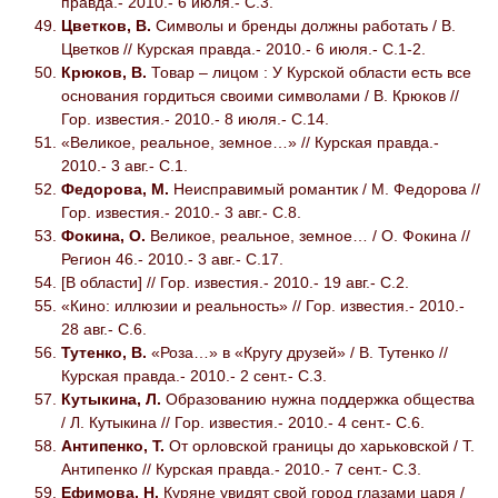
правда.- 2010.- 6 июля.- С.3.
Цветков, В.
Символы и бренды должны работать / В.
Цветков // Курская правда.- 2010.- 6 июля.- С.1-2.
Крюков, В.
Товар – лицом : У Курской области есть все
основания гордиться своими символами / В. Крюков //
Гор. известия.- 2010.- 8 июля.- С.14.
«Великое, реальное, земное…» // Курская правда.-
2010.- 3 авг.- С.1.
Федорова, М.
Неисправимый романтик / М. Федорова //
Гор. известия.- 2010.- 3 авг.- С.8.
Фокина, О.
Великое, реальное, земное… / О. Фокина //
Регион 46.- 2010.- 3 авг.- С.17.
[В области] // Гор. известия.- 2010.- 19 авг.- С.2.
«Кино: иллюзии и реальность» // Гор. известия.- 2010.-
28 авг.- С.6.
Тутенко, В.
«Роза…» в «Кругу друзей» / В. Тутенко //
Курская правда.- 2010.- 2 сент.- С.3.
Кутыкина, Л.
Образованию нужна поддержка общества
/ Л. Кутыкина // Гор. известия.- 2010.- 4 сент.- С.6.
Антипенко, Т.
От орловской границы до харьковской / Т.
Антипенко // Курская правда.- 2010.- 7 сент.- С.3.
Ефимова, Н.
Куряне увидят свой город глазами царя /