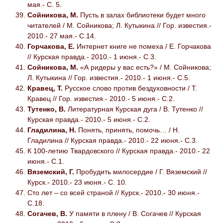
мая.- С. 5.
Сойникова, М.
Пусть в залах библиотеки будет много
читателей / М. Сойникова; Л. Кутыкина // Гор. известия.-
2010.- 27 мая.- С.14.
Горчакова, Е.
Интернет книге не помеха / Е. Горчакова
// Курская правда.- 2010.- 1 июня.- С.3.
Сойникова, М.
«А ридеры у вас есть?» / М. Сойникова;
Л. Кутыкина // Гор. известия.- 2010.- 1 июня.- С.5.
Кравец, Т.
Русское слово против бездуховности / Т.
Кравец // Гор. известия.- 2010.- 5 июня.- С.2.
Тутенко, В.
Литературная Курская дуга / В. Тутенко //
Курская правда.- 2010.- 5 июня.- С.2.
Гладилина, Н.
Понять, принять, помочь… / Н.
Гладилина // Курская правда.- 2010.- 22 июня.- С.3.
К 100-летию Твардовского // Курская правда.- 2010.- 22
июня.- С.1.
Вяземский, Г.
Пробудить милосердие / Г. Вяземский //
Курск.- 2010.- 23 июня.- С. 10.
Сто лет – со всей страной // Курск.- 2010.- 30 июня.-
С.18.
Согачев, В.
У памяти в плену / В. Согачев // Курская