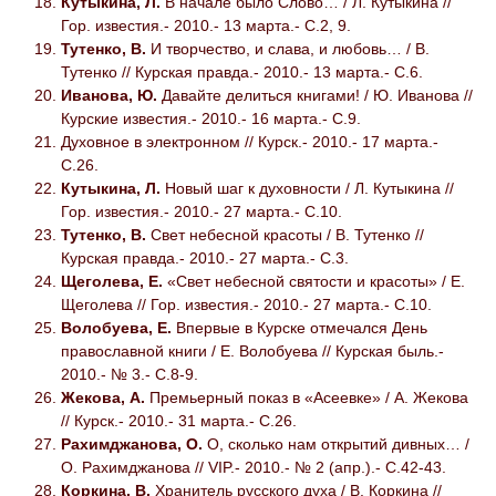
Кутыкина, Л.
В начале было Слово… / Л. Кутыкина //
Гор. известия.- 2010.- 13 марта.- С.2, 9.
Тутенко, В.
И творчество, и слава, и любовь… / В.
Тутенко // Курская правда.- 2010.- 13 марта.- С.6.
Иванова, Ю.
Давайте делиться книгами! / Ю. Иванова //
Курские известия.- 2010.- 16 марта.- С.9.
Духовное в электронном // Курск.- 2010.- 17 марта.-
С.26.
Кутыкина, Л.
Новый шаг к духовности / Л. Кутыкина //
Гор. известия.- 2010.- 27 марта.- С.10.
Тутенко, В.
Свет небесной красоты / В. Тутенко //
Курская правда.- 2010.- 27 марта.- С.3.
Щеголева, Е.
«Свет небесной святости и красоты» / Е.
Щеголева // Гор. известия.- 2010.- 27 марта.- С.10.
Волобуева, Е.
Впервые в Курске отмечался День
православной книги / Е. Волобуева // Курская быль.-
2010.- № 3.- С.8-9.
Жекова, А.
Премьерный показ в «Асеевке» / А. Жекова
// Курск.- 2010.- 31 марта.- С.26.
Рахимджанова, О.
О, сколько нам открытий дивных… /
О. Рахимджанова // VIP.- 2010.- № 2 (апр.).- С.42-43.
Коркина, В.
Хранитель русского духа / В. Коркина //