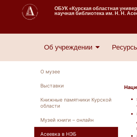
ОБУК «Курская областная униве
научная библиотека им. Н. Н. Ас
Об учреждении
Ресурс
О музее
Выставки
Наци
Книжные памятники Курской
области
Музей книги – онлайн
Асеевка в НЭБ