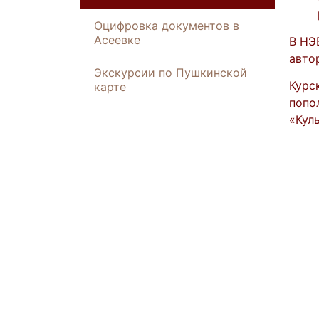
Оцифровка документов в
Асеевке
В НЭ
авто
Экскурсии по Пушкинской
Курс
карте
попо
«Кул