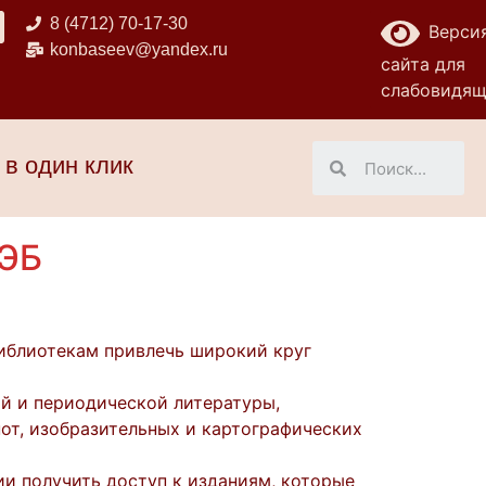
8 (4712) 70-17-30
Верси
konbaseev@yandex.ru
сайта для
слабовидя
 в один клик
НЭБ
иблиотекам привлечь широкий круг
ой и периодической литературы,
нот, изобразительных и картографических
ии получить доступ к изданиям, которые