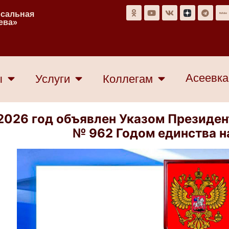
рсальная
еева»
Асеевка
ы
Услуги
Коллегам
2026 год объявлен Указом Президент
№ 962 Годом единства н