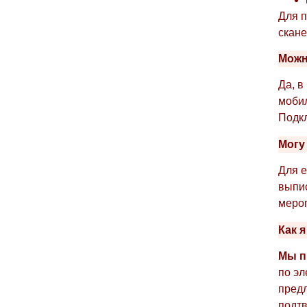
Для п
скан
Можн
Да, в
мобил
Подкл
Могу
Для е
выпис
меро
Как 
Мы п
по э
предл
подт