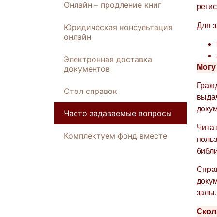
Онлайн – продление книг
регис
Для з
Юридическая консультация
онлайн
Электронная доставка
Могу
документов
Гражд
Стол справок
выдач
докум
Часто задаваемые вопросы
Читат
Комплектуем фонд вместе
польз
библи
Справ
докум
залы.
Скол