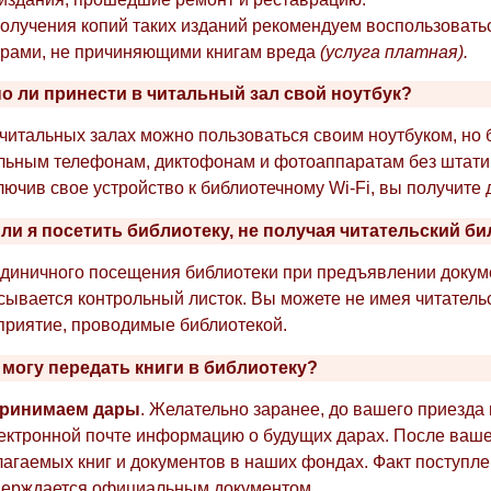
олучения копий таких изданий рекомендуем воспользоват
ерами, не причиняющими книгам вреда
(услуга платная).
о ли принести в читальный зал свой ноутбук?
 читальных залах можно пользоваться своим ноутбуком, но б
ьным телефонам, диктофонам и фотоаппаратам без штативо
ючив свое устройство к библиотечному Wi-Fi, вы получите д
 ли я посетить библиотеку, не получая читательский би
диничного посещения библиотеки при предъявлении докуме
ывается контрольный листок. Вы можете не имея читательс
приятие, проводимые библиотекой.
я могу передать книги в библиотеку?
ринимаем дары
. Желательно заранее, до вашего приезда 
лектронной почте информацию о будущих дарах. После ваш
агаемых книг и документов в наших фондах. Факт поступле
верждается официальным документом.