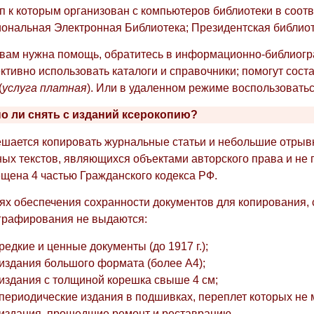
п к которым организован с компьютеров библиотеки в соо
ональная Электронная Библиотека; Президентская библиотек
вам нужна помощь, обратитесь в информационно-библиограф
тивно использовать каталоги и справочники; помогут сост
(
услуга платная
). Или в удаленном режиме воспользовать
о ли снять с изданий ксерокопию?
шается копировать журнальные статьи и небольшие отрывки
ых текстов, являющихся объектами авторского права и не
щена 4 частью Гражданского кодекса РФ.
ях обеспечения сохранности документов для копирования, 
графирования не выдаются:
редкие и ценные документы (до 1917 г.);
издания большого формата (более А4);
издания с толщиной корешка свыше 4 см;
периодические издания в подшивках, переплет которых не м
издания, прошедшие ремонт и реставрацию.