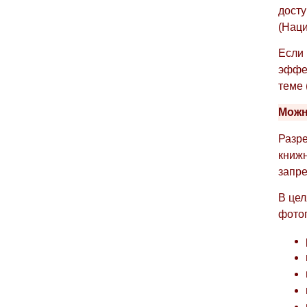
досту
(Наци
Если 
эффек
теме 
Можн
Разре
книжн
запре
В цел
фото