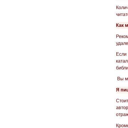
Колич
читат
Как 
Реко
удале
Если 
катал
библи
Вы мо
Я пи
Стоит
автор
отраж
Кроме