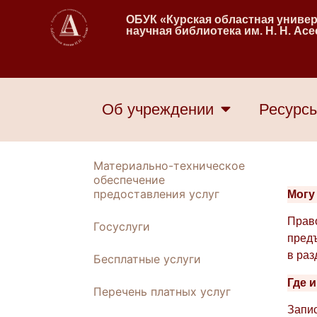
ОБУК «Курская областная униве
научная библиотека им. Н. Н. Ас
Об учреждении
Ресурс
Материально-техническое
обеспечение
предоставления услуг
Могу
Право
Госуслуги
предъ
в ра
Бесплатные услуги
Где 
Перечень платных услуг
Запис