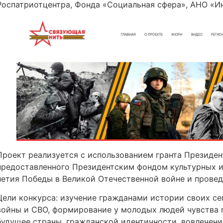
Роспатриотцентра, Фонда «Социальная сфера», АНО «Ин
Проект реализуется с использованием гранта Президе
предоставленного Президентским фондом культурных и
летия Победы в Великой Отечественной войне и провед
Цели конкурса: изучение гражданами истории своих се
войны и СВО, формирование у молодых людей чувства 
будущее страны, гражданской идентичности, вовлечени