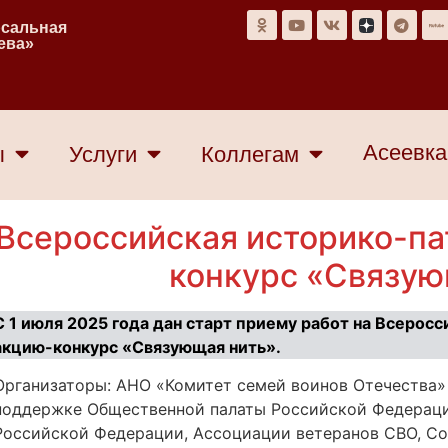
рсальная
еева»
Асеевка
ы
Услуги
Коллегам
Всероссийская историко-па
конкурс «Связую
С 1 июля 2025 года дан старт приему работ на Всеро
акцию-конкурс «Связующая нить».
Организаторы: АНО «Комитет семей воинов Отечества»
поддержке Общественной палаты Российской Федерац
Российской Федерации, Ассоциации ветеранов СВО, С