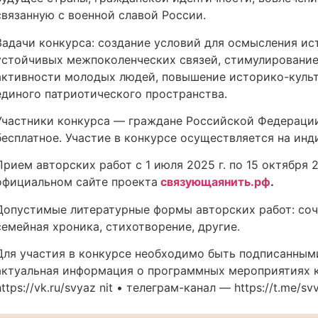
связанную с военной славой России.
Задачи конкурса: создание условий для осмысления ис
устойчивых межпоколенческих связей, стимулирование
активности молодых людей, повышение историко-куль
единого патриотического пространства.
Участники конкурса — граждане Российской Федерации 
бесплатное. Участие в конкурсе осуществляется на инд
Прием авторских работ с 1 июля 2025 г. по 15 октября 2
официальном сайте проекта
связующаянить.рф
.
Допустимые литературные формы авторских работ: сочин
семейная хроника, стихотворение, другие.
Для участия в конкурсе необходимо быть подписанными
актуальная информация о программных мероприятиях к
https://vk.ru/svyaz nit • телеграм-канал — https://t.me/svv