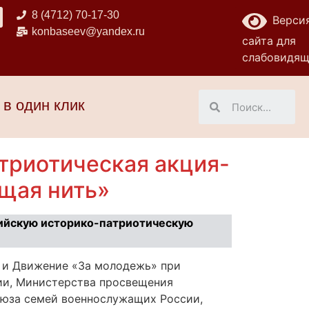
8 (4712) 70-17-30
Верси
konbaseev@yandex.ru
сайта для
слабовидя
 в один клик
триотическая акция-
щая нить»
ссийскую историко-патриотическую
 и Движение «За молодежь» при
ии, Министерства просвещения
оюза семей военнослужащих России,