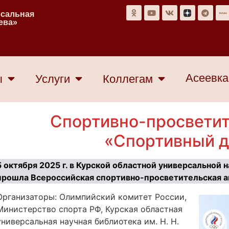
рсальная
еева»
Асеевка
ы
Услуги
Коллегам
Спортивно­-просвети
«Спортивный д
5 октября 2025 г. в Курской областной универсальной 
прошла Всероссийская спортивно­-просветительская 
Организаторы: Олимпийский комитет России,
Министерство спорта РФ, Курская областная
универсальная научная библиотека им. Н. Н.