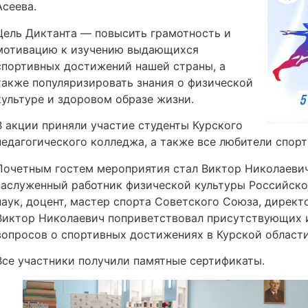
Асеева.
Цель Диктанта — повысить грамотность и
мотивацию к изучению выдающихся
спортивных достижений нашей страны, а
также популяризировать знания о физической
культуре и здоровом образе жизни.
В акции приняли участие студенты Курского
педагогического колледжа, а также все любители спорт
Почетным гостем мероприятия стал Виктор Николаевич
заслуженный работник физической культуры Российско
наук, доцент, мастер спорта Советского Союза, директ
Виктор Николаевич поприветствовал присутствующих 
вопросов о спортивных достижениях в Курской области
Все участники получили памятные сертификаты.