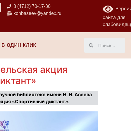
8 (4712) 70-17-30
Верси
konbaseev@yandex.ru
сайта для
слабовидя
 в один клик
тельская акция
иктант»
научной библиотеке имени Н. Н. Асеева
акция «Спортивный диктант».