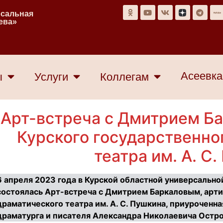
рсальная
еева»
Асеевка
ы
Услуги
Коллегам
Арт-встреча с Дмитрием Б
Курского государственно
театра им. А. С
6 апреля 2023 года в Курской областной универсальной
состоялась Арт-встреча с Дмитрием Баркаловым, арти
драматического театра им. А. С. Пушкина, приуроченн
драматурга и писателя Александра Николаевича Остр