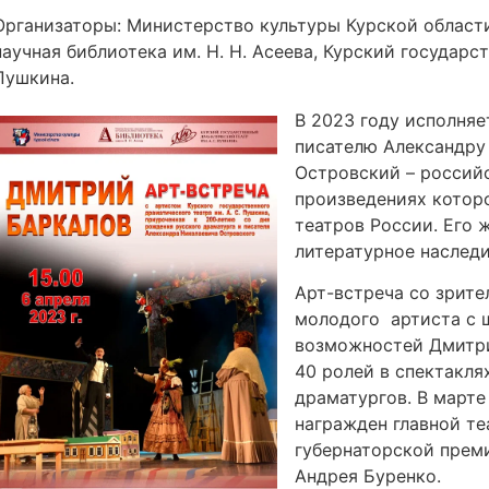
Организаторы: Министерство культуры Курской области
научная библиотека им. Н. Н. Асеева, Курский государс
Пушкина.
В 2023 году исполняе
писателю Александру
Островский – российс
произведениях котор
театров России. Его 
литературное наследи
Арт-встреча со зрите
молодого артиста с 
возможностей Дмитри
40 ролей в спектакля
драматургов. В март
награжден главной т
губернаторской прем
Андрея Буренко.