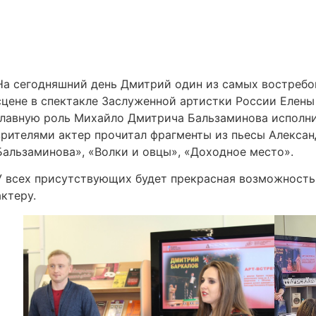
На сегодняшний день Дмитрий один из самых востребов
сцене в спектакле Заслуженной артистки России Елен
главную роль Михайло Дмитрича Бальзаминова исполни
зрителями актер прочитал фрагменты из пьесы Алекса
Бальзаминова», «Волки и овцы», «Доходное место».
У всех присутствующих будет прекрасная возможность 
актеру.