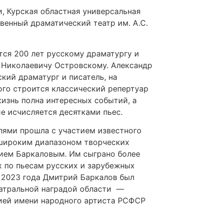
, Курская областная универсальная
твенный драматический театр им. А.С.
тся 200 лет русскому драматургу и
 Николаевичу Островскому. Александр
кий драматург и писатель, на
ого строится классический репертуар
жизнь полна интересных событий, а
е исчисляется десятками пьес.
лями прошла с участием известного
широким диапазоном творческих
ем Баркаловым. Им сыграно более
х по пьесам русских и зарубежных
е 2023 года Дмитрий Баркалов был
еатральной наградой области —
ией имени народного артиста РСФСР