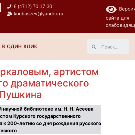
8 (4712) 70-17-30
Верси
konbaseev@yandex.ru
сайта для
слабовидя
 в один клик
аркаловым, артистом
го драматического
. Пушкина
 научной библиотеке им. Н. Н. Асеева
стом Курского государственного
ая к 200-летию со дня рождения русского
овского
.