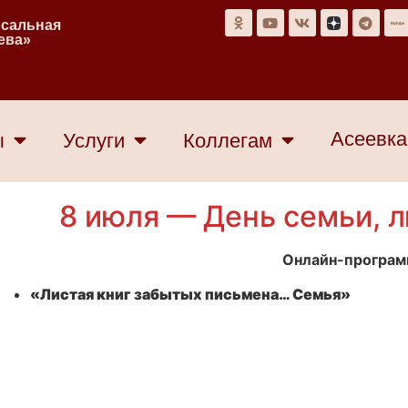
рсальная
еева»
Асеевка
ы
Услуги
Коллегам
8 июля — День семьи, 
Онлайн-програм
«Листая книг забытых письмена… Семья»