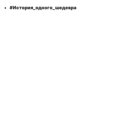
#
История_одного_шедевра