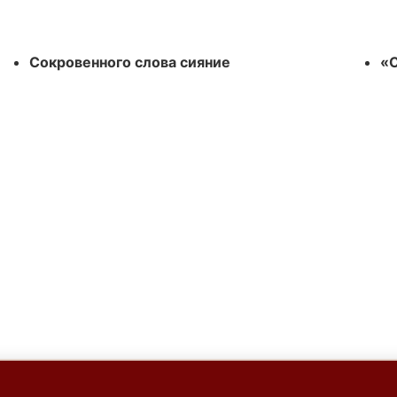
Сокровенного слова сияние
«С
К «Областная библиотека
График работы библиотеки