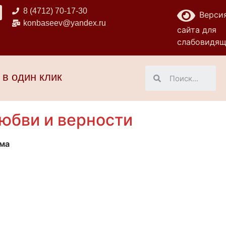
8 (4712) 70-17-30
Верси
konbaseev@yandex.ru
сайта для
слабовидя
 в один клик
любви и верности
ма