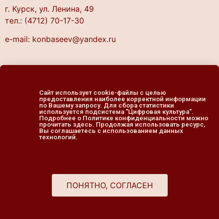
г. Курск, ул. Ленина, 49
тел.: (4712) 70-17-30
e-mail: konbaseev@yandex.ru
График работы библиотеки:
понедельник — четверг
Сайт использует cookie-файлы с целью
10.00 — 20.00
предоставления наиболее корректной информации
по Вашему запросу. Для сбора статистики
пятница — выходной
используется подсистема "Цифровая культура".
Подробнее о Политике конфиденциальности можно
cуббота, воскресенье
прочитать здесь. Продолжая использовать ресурс,
Вы соглашаетесь с использованием данных
11.00 — 19.00
технологий.
ПОНЯТНО, СОГЛАСЕН