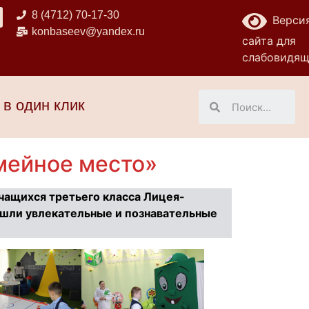
8 (4712) 70-17-30
Верси
konbaseev@yandex.ru
сайта для
слабовидя
 в один клик
мейное место»
учащихся третьего класса Лицея-
шли увлекательные и познавательные