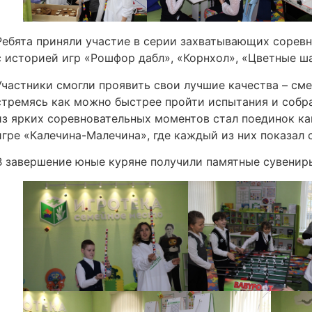
Ребята приняли участие в серии захватывающих сорев
с историей игр «Рошфор дабл», «Корнхол», «Цветные ш
Участники смогли проявить свои лучшие качества – сме
стремясь как можно быстрее пройти испытания и собр
из ярких соревновательных моментов стал поединок ка
игре «Калечина-Малечина», где каждый из них показал 
В завершение юные куряне получили памятные сувенир