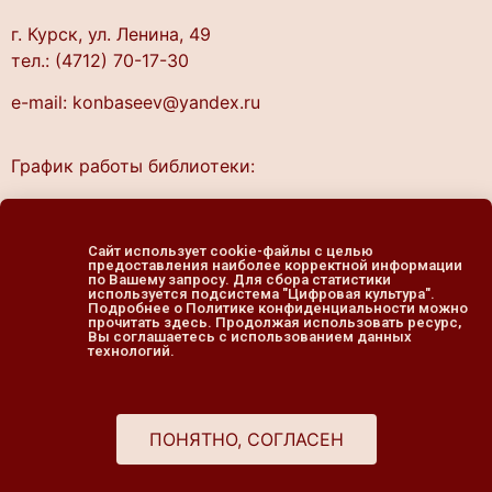
г. Курск, ул. Ленина, 49
тел.: (4712) 70-17-30
e-mail: konbaseev@yandex.ru
График работы библиотеки:
понедельник — четверг
10.00 — 20.00
Сайт использует cookie-файлы с целью
пятница — выходной
предоставления наиболее корректной информации
по Вашему запросу. Для сбора статистики
cуббота, воскресенье
используется подсистема "Цифровая культура".
Подробнее о Политике конфиденциальности можно
11.00 — 19.00
прочитать здесь. Продолжая использовать ресурс,
Вы соглашаетесь с использованием данных
технологий.
ПОНЯТНО, СОГЛАСЕН