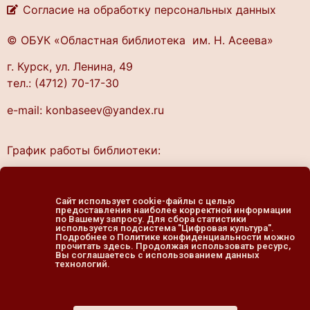
Согласие на обработку персональных данных
© ОБУК «Областная библиотека им. Н. Асеева»
г. Курск, ул. Ленина, 49
тел.: (4712) 70-17-30
e-mail: konbaseev@yandex.ru
График работы библиотеки:
понедельник — четверг
10.00 — 20.00
Сайт использует cookie-файлы с целью
пятница — выходной
предоставления наиболее корректной информации
по Вашему запросу. Для сбора статистики
cуббота, воскресенье
используется подсистема "Цифровая культура".
Подробнее о Политике конфиденциальности можно
11.00 — 19.00
прочитать здесь. Продолжая использовать ресурс,
Вы соглашаетесь с использованием данных
технологий.