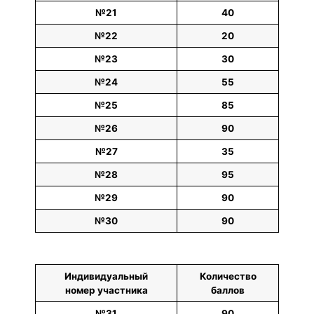
№21
40
№22
20
№23
30
№24
55
№25
85
№26
90
№27
35
№28
95
№29
90
№30
90
Индивидуальный
Количество
номер участника
баллов
№31
90