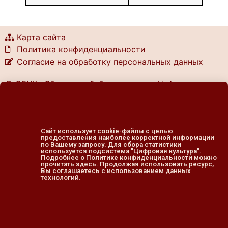
Карта сайта
Политика конфиденциальности
Согласие на обработку персональных данных
© ОБУК «Областная библиотека им. Н. Асеева»
г. Курск, ул. Ленина, 49
тел.: (4712) 70-17-30
Сайт использует cookie-файлы с целью
e-mail: konbaseev@yandex.ru
предоставления наиболее корректной информации
по Вашему запросу. Для сбора статистики
используется подсистема "Цифровая культура".
Подробнее о Политике конфиденциальности можно
График работы библиотеки:
прочитать здесь. Продолжая использовать ресурс,
Вы соглашаетесь с использованием данных
технологий.
понедельник — четверг
10.00 — 20.00
пятница — выходной
cуббота, воскресенье