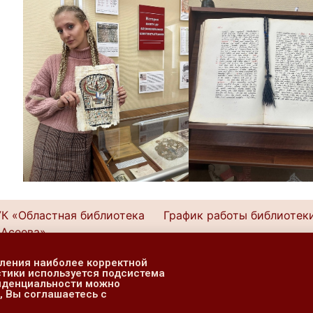
К «Областная библиотека
График работы библиотеки
 Асеева»
понедельник — четверг
ск, ул. Ленина, 49
10.00 — 20.0
вления наиболее корректной
стики используется подсистема
(4712) 70-17-30
пятница — выходной
фиденциальности можно
cуббота, воскресенье
, Вы соглашаетесь с
: konbaseev@yandex.ru
11.00 — 19.0