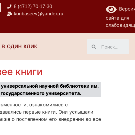
8 (4712) 70-17-30
Верси
konbaseev@yandex.ru
сайта для
слабовидя
 в один клик
зее книги
й универсальной научной библиотеки им.
 государственного университета.
сьменности, ознакомились с
давались первые книги. Они услышали
акже о постепенном его внедрении во все