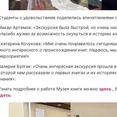
Студенты с удовольствием поделились впечатлениями о
Макар Артемов:
«Экскурсия была быстрой, но очень на
спасибо музею за возможность окунуться в историю кн
Екатерина Кочукова:
«Мне очень понравилось сегодняшн
много интересного о происхождении книг. Надеюсь, мы
мероприятия!»
Валерия Булгак:
«Очень интересная экскурсия прошла в 
которой нам рассказали о первых книгах и их история
знания
»
.
Узнать подробнее о работе Музея книги можно
здесь
,
б
здесь.