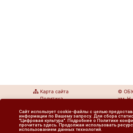
Карта сайта
© ОБУ
Политика
им. Н.
конфиденциальности
г. Кур
Сайт использует cookie-файлы с целью предоста
Согласие на обработку
информации по Вашему запросу. Для сбора стати
тел.: 
персональных данных
"Цифровая культура". Подробнее о Политике кон
прочитать здесь. Продолжая использовать ресурс
e-mail
использованием данных технологий.