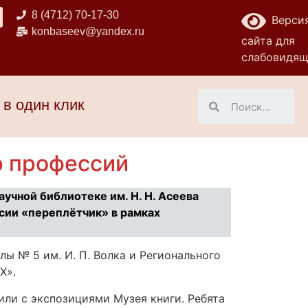
8 (4712) 70-17-30
Верси
konbaseev@yandex.ru
сайта для
слабовидя
 в один клик
р профессий
аучной библиотеке им. Н. Н. Асеева
ии «переплётчик» в рамках
лы № 5 им. И. П. Волка и Регионального
Х».
или с экспозициями Музея книги. Ребята