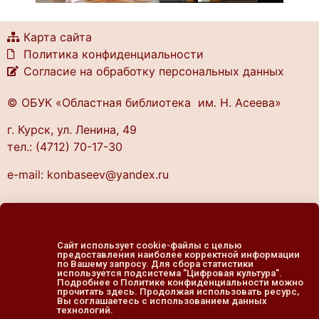
Карта сайта
Политика конфиденциальности
Согласие на обработку персональных данных
© ОБУК «Областная библиотека им. Н. Асеева»
г. Курск, ул. Ленина, 49
тел.: (4712) 70-17-30
e-mail: konbaseev@yandex.ru
График работы библиотеки:
понедельник — четверг
Сайт использует cookie-файлы с целью
предоставления наиболее корректной информации
10.00 — 20.00
по Вашему запросу. Для сбора статистики
используется подсистема "Цифровая культура".
пятница — выходной
Подробнее о Политике конфиденциальности можно
прочитать здесь. Продолжая использовать ресурс,
cуббота, воскресенье
Вы соглашаетесь с использованием данных
11.00 — 19.00
технологий.