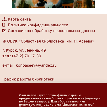
Карта сайта
Политика конфиденциальности
Согласие на обработку персональных данных
© ОБУК «Областная библиотека им. Н. Асеева»
г. Курск, ул. Ленина, 49
тел.: (4712) 70-17-30
e-mail: konbaseev@yandex.ru
График работы библиотеки:
понедельник — четверг
10.00 — 20.00
Сайт использует cookie-файлы с целью
предоставления наиболее корректной информации
пятница — выходной
по Вашему запросу. Для сбора статистики
используется подсистема "Цифровая культура".
cуббота, воскресенье