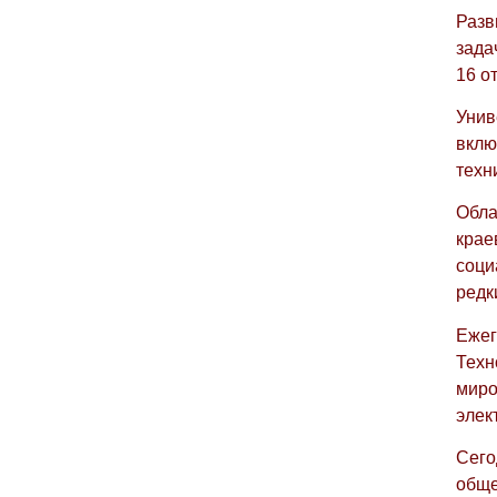
Разв
зада
16 о
Унив
вклю
техн
Обла
крае
соци
редк
Ежег
Техн
миро
элек
Сего
обще