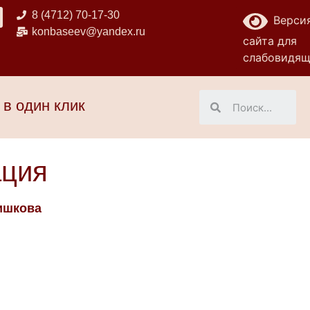
8 (4712) 70-17-30
Верси
konbaseev@yandex.ru
сайта для
слабовидя
 в один клик
ация
ишкова