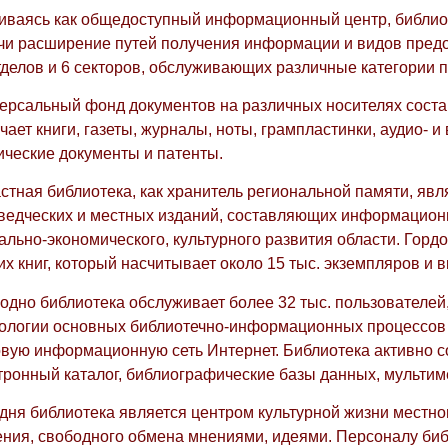
иваясь как общедоступный информационный центр, библиот
чи расширение путей получения информации и видов предос
тделов и 6 секторов, обслуживающих различные категории 
ерсальный фонд документов на различных носителях составл
чает книги, газеты, журналы, ноты, грампластинки, аудио- и
ические документы и патенты.
стная библиотека, как хранитель региональной памяти, я
ведческих и местных изданий, составляющих информационн
ально-экономического, культурного развития области. Гор
их книг, который насчитывает около 15 тыс. экземпляров и в
одно библиотека обслуживает более 32 тыс. пользователей,
ологии основных библиотечно-информационных процессов
вую информационную сеть Интернет. Библиотека активно с
тронный каталог, библиографические базы данных, мульти
дня библиотека является центром культурной жизни местно
ния, свободного обмена мнениями, идеями. Персоналу библ