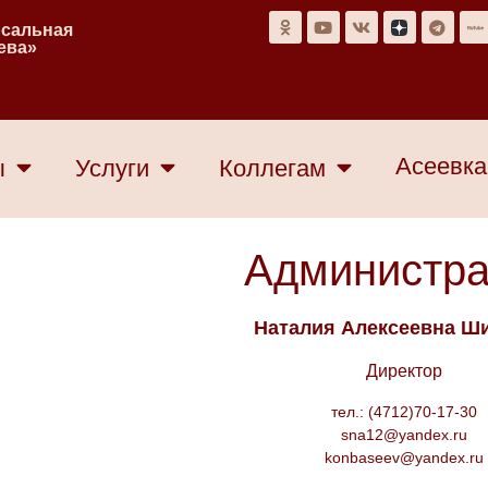
рсальная
еева»
Асеевка
ы
Услуги
Коллегам
Администр
Наталия Алексеевна Ш
Директор
тел.: (4712)70-17-30
sna12@yandex.ru
konbaseev@yandex.ru