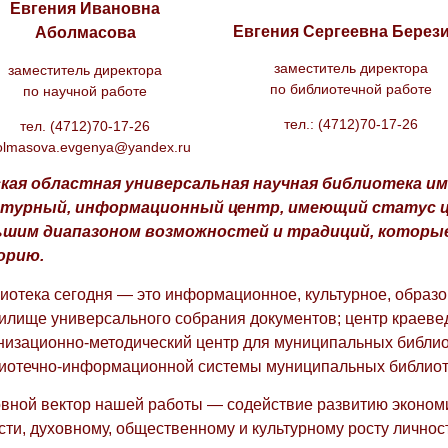
Евгения Ивановна
Евгения Сергеевна Берез
Аболмасова
заместитель директора
заместитель директора
по библиотечной работе
по научной работе
тел.: (4712)70-17-26
тел. (4712)70-17-26
olmasova.evgenya@yandex.ru
кая областная универсальная научная библиотека и
ьтурный, информационный центр, имеющий статус ц
ьшим диапазоном возможностей и традиций, которы
орию.
иотека сегодня — это информационное, культурное, образ
илище универсального собрания документов; центр краеве
низационно-методический центр для муниципальных библио
иотечно-информационной системы муниципальных библиоте
вной вектор нашей работы — содействие развитию экономик
сти, духовному, общественному и культурному росту личнос