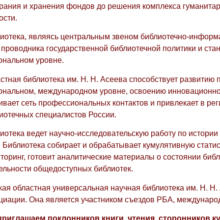
рания и хранения фондов до решения комплекса гуманита
ости.
иотека, являясь центральным звеном библиотечно-информа
 проводника государственной библиотечной политики и ст
ональном уровне.
стная библиотека им. Н. Н. Асеева способствует развитию
ональном, международном уровне, освоению инновационно
ивает сеть профессиональных контактов и привлекает в ре
иотечных специалистов России.
иотека ведет научно-исследовательскую работу по истории 
. Библиотека собирает и обрабатывает кумулятивную стат
торинг, готовит аналитические материалы о состоянии библ
ельности общедоступных библиотек.
кая областная универсальная научная библиотека им. Н. Н.
циации. Она является участником съездов РБА, междунаро
риглашаем поклонников книги, чтения, сторонников к