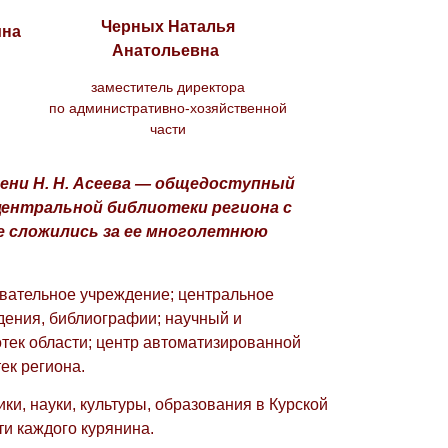
Черных Наталья
ина
Анатольевна
заместитель директора
по административно-хозяйственной
части
мени Н. Н. Асеева — общедоступный
ентральной библиотеки региона с
е сложились за ее многолетнюю
овательное учреждение; центральное
дения, библиографии; научный и
тек области; центр автоматизированной
к региона.
и, науки, культуры, образования в Курской
ти каждого курянина.