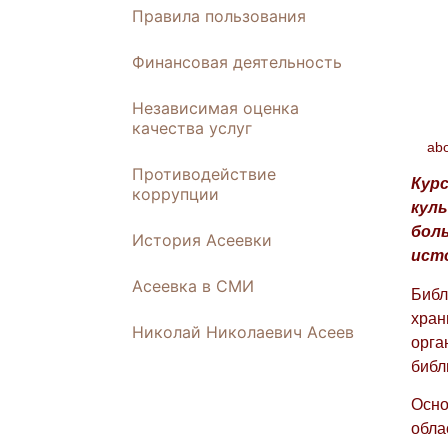
Правила пользования
Финансовая деятельность
Независимая оценка
качества услуг
ab
Противодействие
Курс
коррупции
кул
бол
История Асеевки
ист
Асеевка в СМИ
Библ
хран
Николай Николаевич Асеев
орга
библ
Осно
обла