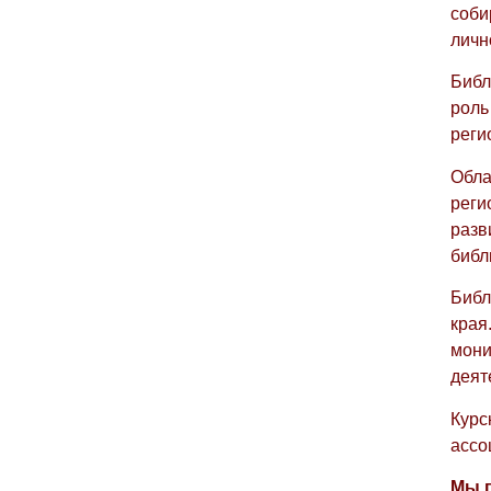
соби
личн
Библ
роль
реги
Обла
реги
разв
библ
Библ
края
мони
деят
Курс
ассо
Мы п