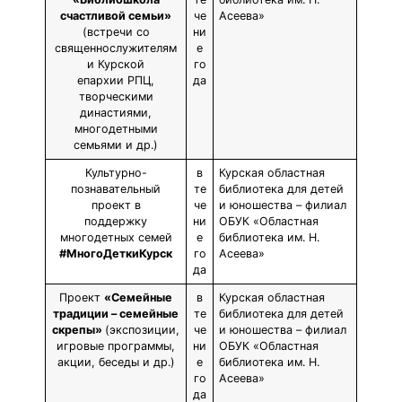
счастливой семьи»
че
Асеева»
(встречи со
ни
священнослужителям
е
и Курской
го
епархии РПЦ,
да
творческими
династиями,
многодетными
семьями и др.)
Культурно-
в
Курская областная
познавательный
те
библиотека для детей
проект в
че
и юношества – филиал
поддержку
ни
ОБУК «Областная
многодетных семей
е
библиотека им. Н.
#МногоДеткиКурск
го
Асеева»
да
Проект
«Семейные
в
Курская областная
традиции – семейные
те
библиотека для детей
скрепы»
(экспозиции,
че
и юношества – филиал
игровые программы,
ни
ОБУК «Областная
акции, беседы и др.)
е
библиотека им. Н.
го
Асеева»
да