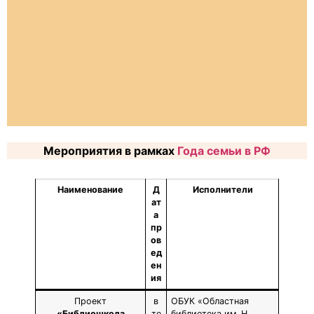
Мероприятия в рамках
Года семьи в РФ
Наименование
Д
Исполнители
ат
а
пр
ов
ед
ен
ия
Проект
в
ОБУК «Областная
«Библиошкола
те
библиотека им. Н.