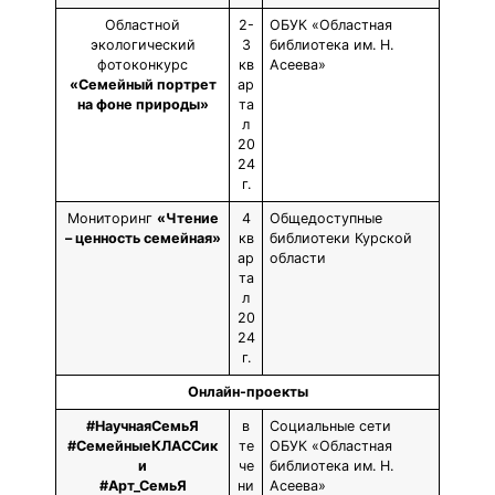
Областной
2-
ОБУК «Областная
экологический
3
библиотека им. Н.
фотоконкурс
кв
Асеева»
«Семейный портрет
ар
на фоне природы»
та
л
20
24
г.
Мониторинг
«Чтение
4
Общедоступные
– ценность семейная»
кв
библиотеки Курской
ар
области
та
л
20
24
г.
Онлайн-проекты
#НаучнаяСемьЯ
в
Социальные сети
#СемейныеКЛАССик
те
ОБУК «Областная
и
че
библиотека им. Н.
#Арт_СемьЯ
ни
Асеева»