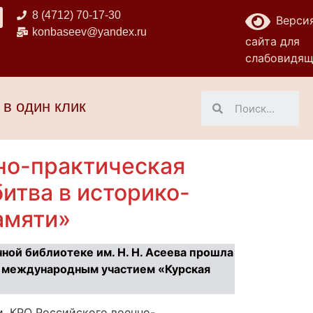
8 (4712) 70-17-30
Верси
konbaseev@yandex.ru
сайта для
слабовидя
 в один клик
но-практическая
итва в историко-
амяти»
чной библиотеке им. Н. Н. Асеева прошла
с международным участием «Курская
, КРО Российского военно-