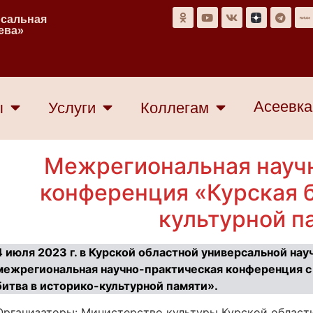
рсальная
еева»
Асеевка
ы
Услуги
Коллегам
Межрегиональная науч
конференция «Курская б
культурной п
4 июля 2023 г. в Курской областной универсальной нау
межрегиональная научно-практическая конференция 
битва в историко-культурной памяти».
Организаторы: Министерство культуры Курской области