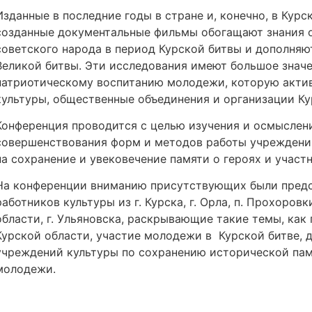
Изданные в последние годы в стране и, конечно, в Кур
созданные документальные фильмы обогащают знания о
советского народа в период Курской битвы и дополняю
Великой битвы. Эти исследования имеют большое значе
патриотическому воспитанию молодежи, которую актив
культуры, общественные объединения и организации Ку
Конференция проводится с целью изучения и осмыслени
совершенствования форм и методов работы учреждений
на сохранение и увековечение памяти о героях и участ
На конференции вниманию присутствующих были предс
работников культуры из г. Курска, г. Орла, п. Прохоров
области, г. Ульяновска, раскрывающие такие темы, как
Курской области, участие молодежи в Курской битве, 
учреждений культуры по сохранению исторической пам
молодежи.