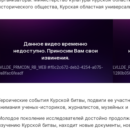
исторического общества, Курская областная универсаль
Героические события Курской битвы, подвиги ее участн
внимания ученых-историков, журналистов, музейных и 
Молодое поколение исследователей достойно продолж
изучению Курской битвы, находит новые документы, нов